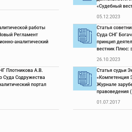
«Судебный вест
05.12.2023
налитической работы
Статья советни
Новый Регламент
Суда СНГ Богач
ционно-аналитический
принцип деяте
вестник Плюс: 
26.10.2023
НГ Плотникова А.В.
Статья судьи Эк
о Суда Содружества
«Компетенция Э
налитический портал
Журнале зарубе
правоведения (№
01.07.2017