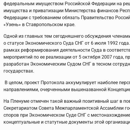
федеральным имуществом Российской Федерации на реше
имущества и приватизации Министерства финансов Респу
Федерации с требованием обязать Правительство Росси
«Узень» в Ставропольском крае.
Одной из главных тем сегодняшнего обсуждения членами
о статусе Экономического Суда СНГ от 6 июля 1992 го
рамках реформирования деятельности Суда в соответств
мероприятий по ее реализации от 5 октября 2007 года, 
разработан Экономическим Судом СНГ в тесном сотруд
государствах.
В целом, проект Протокола аккумулирует наиболее перс
направлениями, очерченными вышеназванной Концепцие
На Пленуме отмечен такой важный позитивный шаг в по
Секретариатом Совета Межпарламентской Ассамблеи го
споров при Экономическом Суде СНГ с местонахождением 
концептуальные и статутные документы этой организац