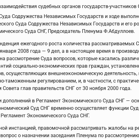
заимодействия судебных органов государств-участников 
 Суда Содружества Независимых Государств и ходе выпол
кого Суда Содружества Независимых Государств и его р
мического Суда СНГ, Председатель Пленума Ф.Абдуллоев.
енденция ежегодного роста количества рассматриваемых Су
января 2008 года — 9 дел, а в настоящее время в произво
а рассмотрение Суда вопросов, которые касались различн
рантий социально-экономических прав граждан, установл
тов, осуществляющих внешнеэкономическую деятельность,
о-таможенным регулированием, и, в частности, с практич
Совета глав правительств СНГ от 30 ноября 2000 года.
и дополнений в Регламент Экономического Суда СНГ — осн
Экономический Суд СНГ временно осуществляет функции Су
 Регламент Экономического Суда СНГ.
бной инстанцией, правомочной рассматривать жалобы на р
вопрос о назначении заседания Пленума по рассмотрению